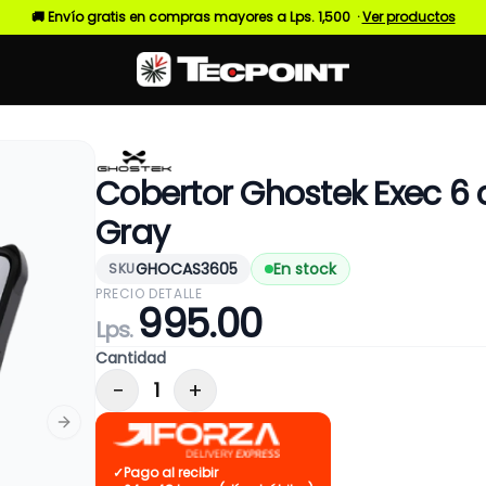
🚚 Envío gratis en compras mayores a Lps. 1,500 ·
Ver productos
Cobertor Ghostek Exec 6 
Gray
GHOCAS3605
En stock
SKU
PRECIO DETALLE
995
.00
Lps.
Cantidad
−
+
1
Next slide
✓
Pago al recibir