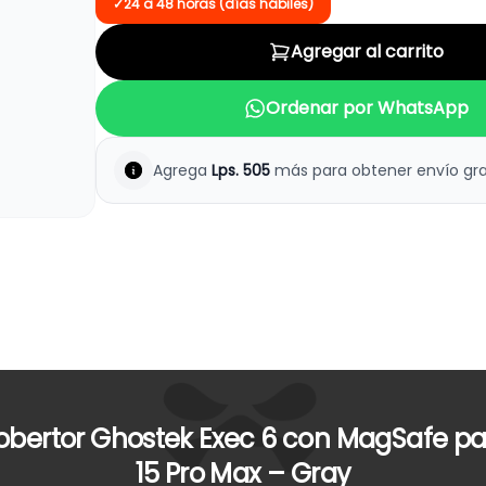
✓
24 a 48 horas (días hábiles)
Agregar al carrito
Ordenar por WhatsApp
Agrega
Lps.
505
más para obtener envío gra
obertor Ghostek Exec 6 con MagSafe pa
15 Pro Max – Gray