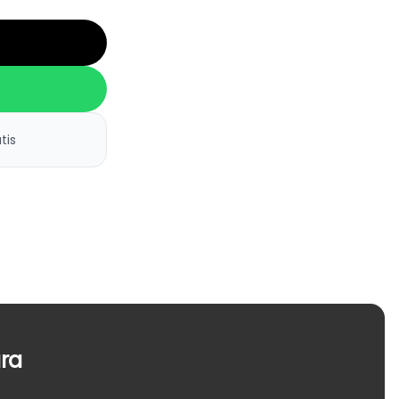
tis
ra