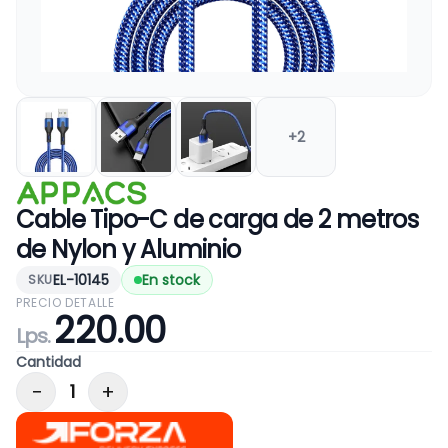
+
2
Cable Tipo-C de carga de 2 metros
de Nylon y Aluminio
EL-10145
En stock
SKU
PRECIO DETALLE
220
.00
Lps.
Cantidad
−
+
1