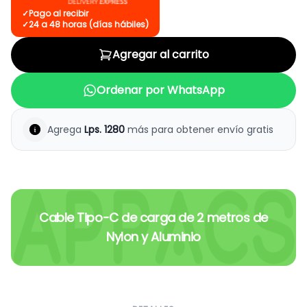
✓
Pago al recibir
✓
24 a 48 horas (días hábiles)
Agregar al carrito
Ordenar por WhatsApp
Agrega
Lps.
1280
más para obtener envío gratis
Cable Tipo-C de carga de 2 metros de
Nylon y Aluminio